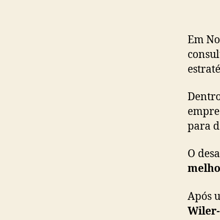
Em Nov
consul
estrat
Dentro
empre
para d
O desa
melhor
Após u
Wiler