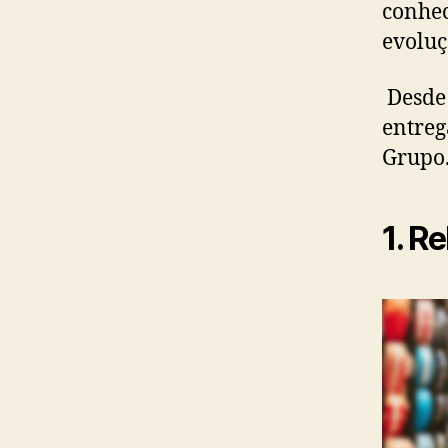
conhec
evoluç
Desde 
entreg
Grupo
1. R