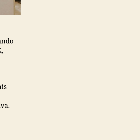
rando
,
ais
iva.