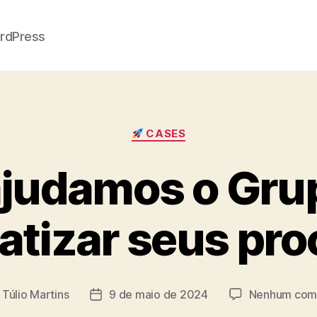
rdPress
Categorias
CASES
judamos o Gru
tizar seus pr
r
Túlio Martins
9 de maio de 2024
Nenhum come
Data
de