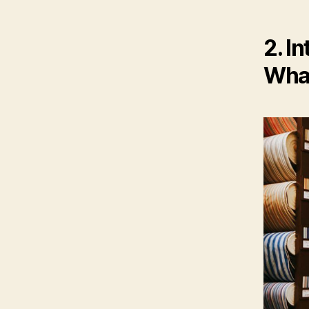
2. I
What