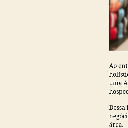
Ao ent
holíst
uma AP
hospe
Dessa 
negóci
área.