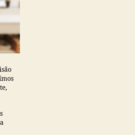
isão
uímos
te,
s
da