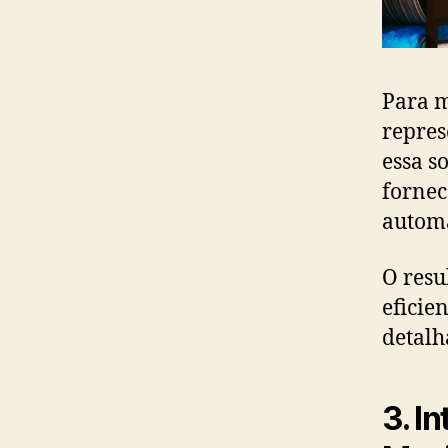
Para m
repres
essa s
fornec
autom
O resu
eficie
detalh
3. I