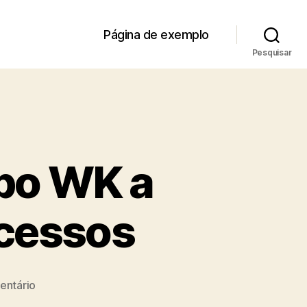
Página de exemplo
Pesquisar
po WK a
ocessos
em
ntário
Como