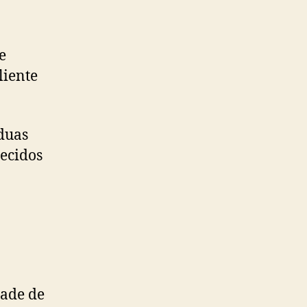
e
liente
duas
tecidos
a
dade de