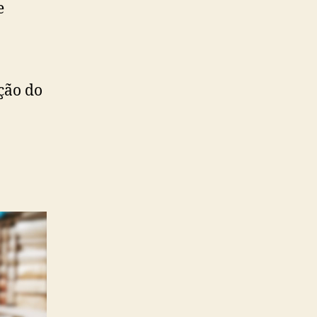
e
ção do